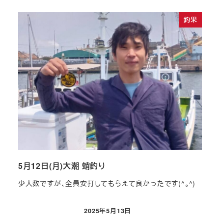
釣果
5月12日(月)大潮 蛸釣り
20
少人数ですが、全員安打してもらえて良かったです(^｡^)
初福
ました
2025年5月13日
投稿日