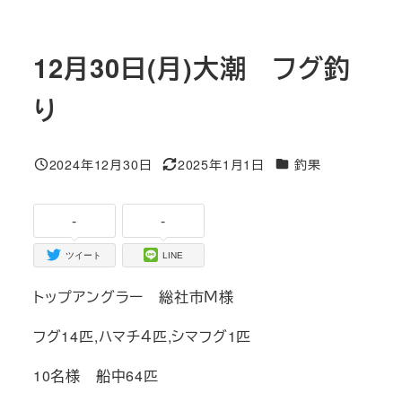
12月30日(月)大潮 フグ釣
り
カテゴリー
2024年12月30日
2025年1月1日
釣果
投稿日
更新日
-
-
ツイート
LINE
トップアングラー 総社市Ｍ様
フグ14匹,ハマチ４匹,シマフグ1匹
10名様 船中64匹