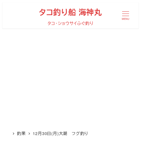
メ
タコ釣り船 海神丸
イ
MENU
タコ・ショウサイふぐ釣り
ン
コ
ン
テ
ン
ツ
へ
移
動
釣果
12月30日(月)大潮 フグ釣り