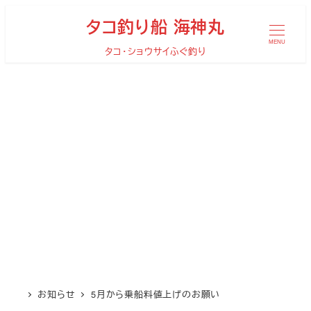
メ
タコ釣り船 海神丸
イ
MENU
タコ・ショウサイふぐ釣り
ン
コ
ン
テ
ン
ツ
へ
移
動
お知らせ
5月から乗船料値上げのお願い