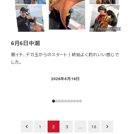
6月6日中潮
6月
朝イチ、デカ玉からのスタート！終始よく釣れいい感じで
台風
した。
足で
2026年6月16日
投稿日
投
1
2
3
…
16