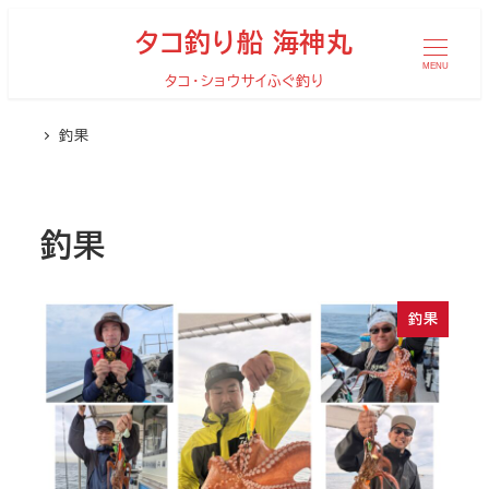
メ
タコ釣り船 海神丸
イ
MENU
タコ・ショウサイふぐ釣り
ン
コ
釣果
ン
テ
ン
釣果
ツ
へ
移
釣果
動